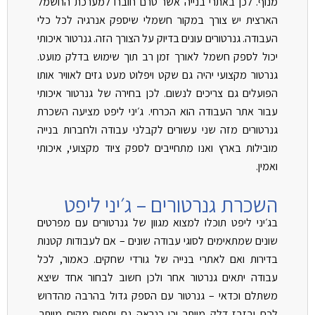
מנוף. לכן באתרי בנייה אשר טרם חוברו למערכת החשמל
הארצית יש צורך במקור חשמלי שיספק אנרגיה לכל כלי
העבודה. גנרטורים עונים בדיוק על הצורך הזה. גנרטור איכותי
יכול לספק חשמל לאורך זמן רב תוך שימוש בדלק מועט.
גנרטור מקצועי יהיה גם שקט ויפלוט מעט גזים לאוויר אותו
הפועלים גם צריכים לנשום. לכן בחירה של גנרטור איכותי
עבור אתר העבודה הוא הכרחי. ג׳יני ליפט מציעה השכרת
גנרטורים מזה שני עשורים לקבלני עבודה ולחברות בנייה
מובילות בארץ ואנו מתחייבים לספק ציוד מקצועי, איכותי
ואמין.
השכרת גנרטורים – ג׳יני ליפט
בג׳יני ליפט תוכלו למצוא מגוון של גנרטורים עם מפרטים
שונים שמתאימים לסוגי עבודה שונים – אם לעבודות קטנות
בדירות ואם לאתרי בנייה של גורדי שחקים. כאמור, לכל
עבודה יתאים גנרטור אחר ולכן חשוב לבחור אחד שיצא
משתלם וכדאי – גנרטור עם הספק גדול בהרבה מהדרוש
לכם יבזבז דלק מיותר וכן כנראה גם יתפוס מקום מיותר.